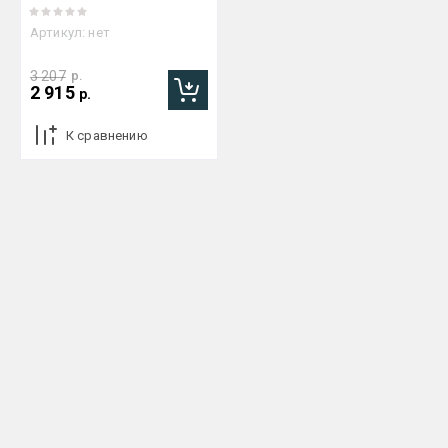
Артикул:
нет
3 207
р.
2 915
р.
К сравнению