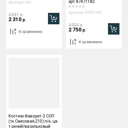
арт.87471182
Артикул:
нет
Артикул:
87471182
2 541
р.
2 310
р.
3 025
р.
2 750
р.
К сравнению
К сравнению
Костюм Фаворит-2 СОП
(тк.Смесовая,210) п/к, цв.
т.синий/васильковый