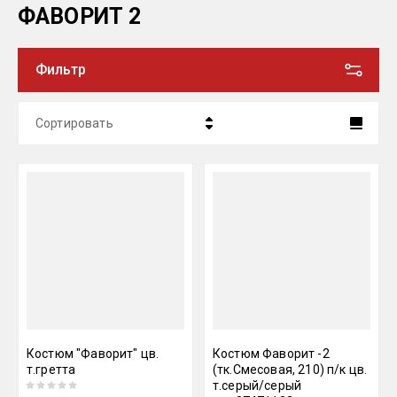
ФАВОРИТ 2
Фильтр
Сортировать
Цена - убывание
Цена - возрастание
Название - Я-А
Название - А-Я
Костюм "Фаворит" цв.
Костюм Фаворит -2
т.гретта
(тк.Смесовая, 210) п/к цв.
т.серый/серый