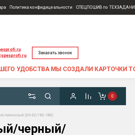
ара
Политика конфидицеальности
СПЕЦПОШИВ по ТЕХЗАДАН
esprofi.ru
Заказать звонок
spesprofi.ru
ДОБСТВА МЫ СОЗДАЛИ КАРТОЧКИ ТОВАРА С
0
й/лимонный (60-62/182-188)
рый/черный/