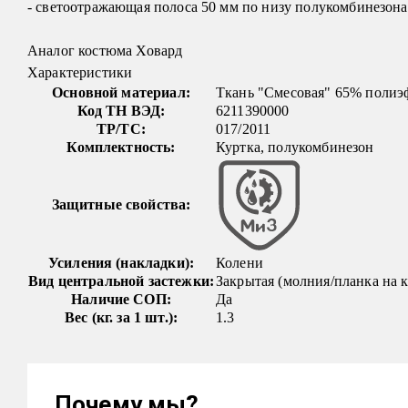
- светоотражающая полоса 50 мм по низу полукомбинезона
Аналог костюма Ховард
Характеристики
Основной материал:
Ткань "Смесовая" 65% полиэф
Код ТН ВЭД:
6211390000
ТР/ТС:
017/2011
Комплектность:
Куртка, полукомбинезон
Защитные свойства:
Усиления (накладки):
Колени
Вид центральной застежки:
Закрытая (молния/планка на 
Наличие СОП:
Да
Вес (кг. за 1 шт.):
1.3
Почему мы?