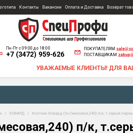
оготипа
Контакты
Вакансии
Оплата и Доставка
Возврат тов
Пн-Пт с 09:00 до 18:00
ПОКУПАТЕЛЯМ:
sale@sp
+7 (3472) 959-626
ПОСТАВЩИКАМ:
zakup@
УВАЖАЕМЫЕ КЛИЕНТЫ! ДЛЯ ВАШЕГО У
н
/
ХОВАРД
/
Костюм Ховард (тк.Смесовая,240) п/к, т.серый/черны
есовая,240) п/к, т.се