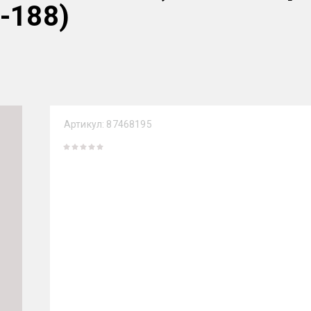
-188)
Артикул:
87468195