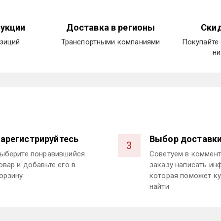
укции
Доставка в регионы
Скид
озиций
Транспортными компаниями
Покупайте 
ни
арегистрируйтесь
Выбор доставк
3
ыберите понравившийся
Советуем в коммент
овар и добавьте его в
заказу написать ин
орзину
которая поможет ку
найти