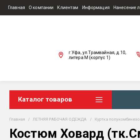
Главная
О компании
Клиентам
Информация
Нанесение л
г.Уфа, ул.Трамвайная, д.10,
литера М (корпус 1)
Каталог товаров
Главная
/
ЛЕТНЯЯ РАБОЧАЯ ОДЕЖДА
/
Куртка полукомбинезо
Костюм Ховард (тк.См