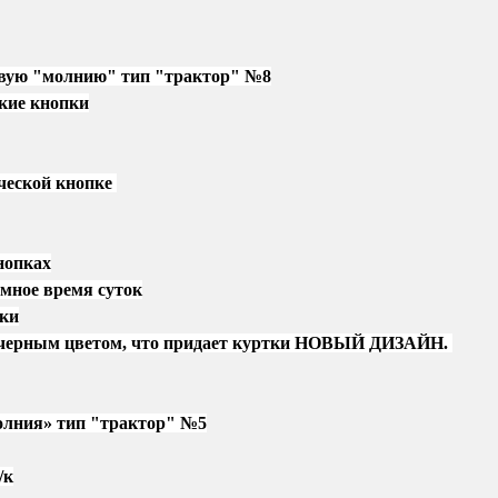
ковую "молнию" тип "трактор" №8
ские кнопки
ической кнопке
нопках
емное время суток
тки
ны черным цветом, что придает куртки НОВЫЙ ДИЗАЙН.
молния» тип "трактор" №5
/к