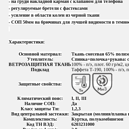
- на груди накладной карман с клапаном для телефона
- регулируемые бретели с фастексами
- усиление в области колен из черной ткани
- СОП 50мм на брючинах для лучшей видимости в темно
Характеристики
:
Основной материал:
Ткань смесевая 65% полиэф
Утеплитель:
Спинка+полочка+рукава: си
ВЕТРОЗАЩИТНАЯ ТКАНЬ
100% - п/э, плот. 60 гр/м2,
Подклад
Таффета Т-190, 100% - п/э, 
Защитные свойства:
Климатический пояс:
I, II, III
Наличие СОП:
Да
Класс защиты Тн:
1,2,3
Вид центральной застежки:
Закрытая (молния/планка 
Комплектность:
Куртка, полукомбинезон
Код ТН ВЭД:
6203231000