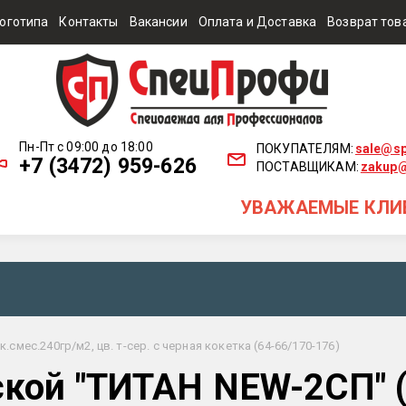
оготипа
Контакты
Вакансии
Оплата и Доставка
Возврат тов
Пн-Пт с 09:00 до 18:00
ПОКУПАТЕЛЯМ:
sale@sp
+7 (3472) 959-626
ПОСТАВЩИКАМ:
zakup@
УВАЖАЕМЫЕ КЛИЕНТЫ! 
мес.240гр/м2, цв. т-сер. с черная кокетка (64-66/170-176)
ой "ТИТАН NEW-2СП" (