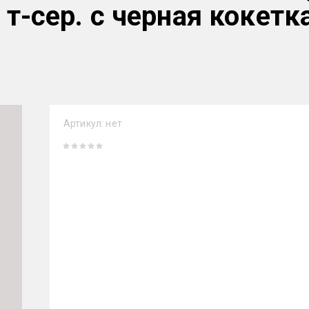
 т-сер. с черная кокетк
Артикул:
нет