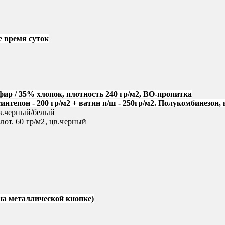
е время суток
ир / 35% хлопок, плотность 240 гр/м2, ВО-пропитка
нтепон - 200 гр/м2 + ватин п/ш - 250гр/м2. Полукомбинезон,
 цв.черный/белый
плот. 60 гр/м2, цв.черный
на металлической кнопке)