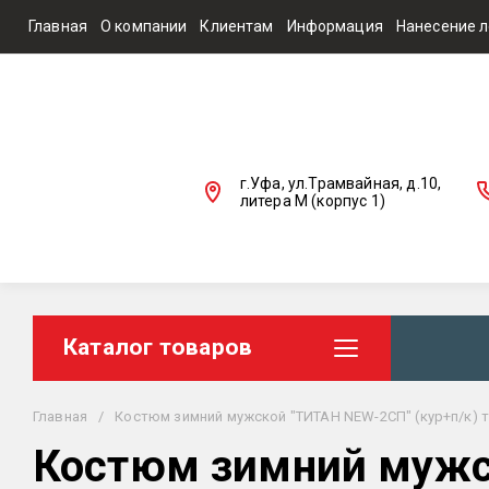
Главная
О компании
Клиентам
Информация
Нанесение л
г.Уфа, ул.Трамвайная, д.10,
литера М (корпус 1)
Каталог товаров
Главная
/
Костюм зимний мужской "ТИТАН NEW-2СП" (кур+п/к) тк.с
Костюм зимний мужск